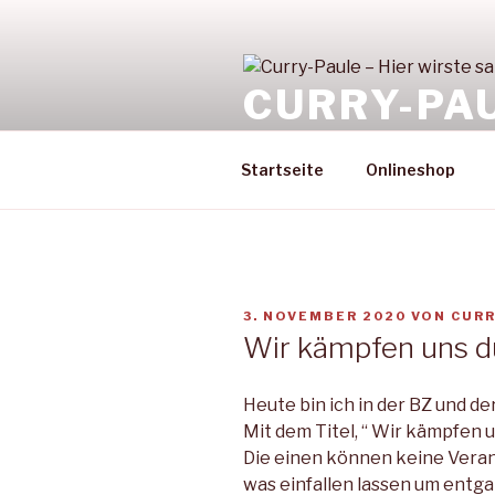
Zum
Inhalt
springen
CURRY-PAU
Bei unseren Berliner Imbissbu
Startseite
Onlineshop
VERÖFFENTLICHT
3. NOVEMBER 2020
VON
CURR
AM
Wir kämpfen uns 
Heute bin ich in der BZ und der
Mit dem Titel, “ Wir kämpfen
Die einen können keine Vera
was einfallen lassen um entg