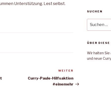
mmen Unterstützung. Lest selbst.
SUCHEN
Suche
nach:
ÜBER DIESE
Wir halten Si
und neue Curr
WEITER
Nächster
Beitrag
ht
Curry-Paule-Hilfsaktion
#einemehr