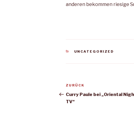
anderen bekommen riesige Su
KATEGORIEN
UNCATEGORIZED
Beitragsnavigation
Vorheriger
ZURÜCK
Beitrag
Curry Paule bei „Oriental Nig
TV“