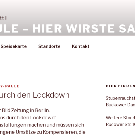
LE – HIER WIRSTE SAT
den geht es nicht nur um die Wurst
Speisekarte
Standorte
Kontakt
HIER FINDEN
Y-PAULE
durch den Lockdown
Stubenrauchstr
Buckower Damm
 Bild Zeitung in Berlin.
 uns durch den Lockdown“.
Weitere Stand
Rudower Str. 1
nstaltungen machen und müssen sich
angene Umsätze zu Kompensieren, die