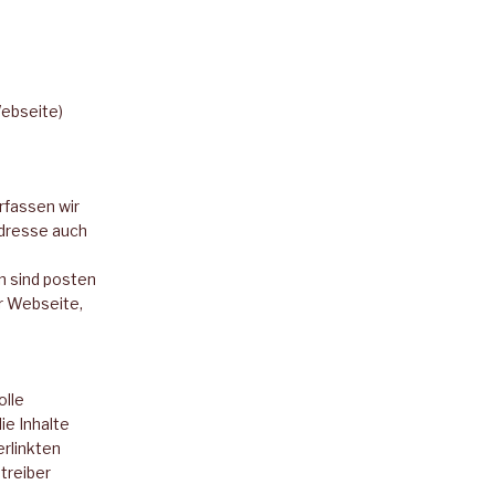
Webseite)
fassen wir
dresse auch
n sind posten
r Webseite,
olle
ie Inhalte
erlinkten
treiber