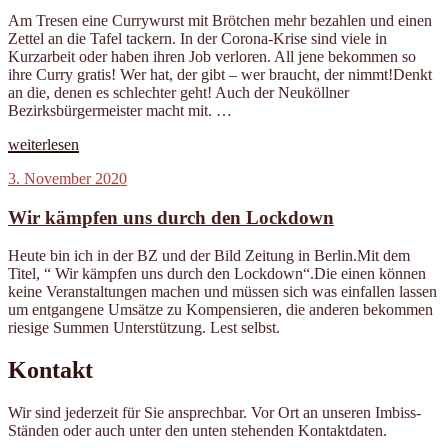
Am Tresen eine Currywurst mit Brötchen mehr bezahlen und einen
Zettel an die Tafel tackern. In der Corona-Krise sind viele in
Kurzarbeit oder haben ihren Job verloren. All jene bekommen so
ihre Curry gratis! Wer hat, der gibt – wer braucht, der nimmt!Denkt
an die, denen es schlechter geht! Auch der Neuköllner
Bezirksbürgermeister macht mit. …
„Curry-
weiterlesen
Paule-
Veröffentlicht
3. November 2020
Hilfsaktion
am
#einemehr“
Wir kämpfen uns durch den Lockdown
Heute bin ich in der BZ und der Bild Zeitung in Berlin.Mit dem
Titel, “ Wir kämpfen uns durch den Lockdown“.Die einen können
keine Veranstaltungen machen und müssen sich was einfallen lassen
um entgangene Umsätze zu Kompensieren, die anderen bekommen
riesige Summen Unterstützung. Lest selbst.
Kontakt
Wir sind jederzeit für Sie ansprechbar. Vor Ort an unseren Imbiss-
Ständen oder auch unter den unten stehenden Kontaktdaten.