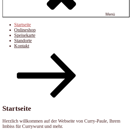
Menü
Startseite
Onlineshop
Speisekarte
Standorte
Kontakt
Zum
Inhalt
nach
unten
scrollen
Startseite
Herzlich willkommen auf der Webseite von Curry-Paule, Ihrem
Imbiss für Currywurst und mehr.