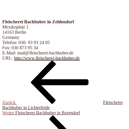
Fleischerei Bachhuber in Zehlendorf
Mexikoplatz 1
14163
Berlin
Germany
Telefon:
030- 93 93 24 05
Fax:
030 873 95 34
E-Mail:
mail@fleischerei-bachhuber.de
URL:
http://www.fleischerei-bachhuber.de
Beitragsnavigation
Vorheriger
Beitrag
Zurück
Fleischerei
Bachhuber in Lichterfelde
Nächster
Weiter
Fleischerei Bachhuber in Borgsdorf
Beitrag