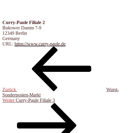
Curry-Paule Filiale 2
Bukower Damm 7-9
12349
Berlin
Germany
URL:
https://www.curry-paule.de
Beitragsnavigation
Vorheriger
Beitrag
Zurück
Wurst-
Sonderposten-Markt
Nächster
Weiter
Curry-Paule Filiale 3
Beitrag